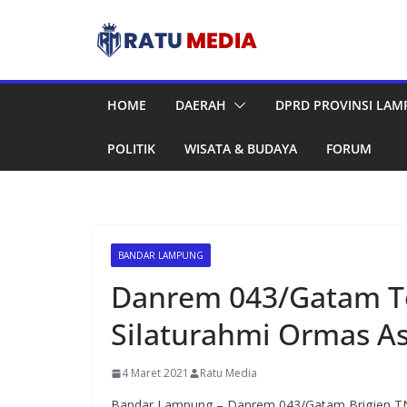
Skip
to
content
HOME
DAERAH
DPRD PROVINSI LA
POLITIK
WISATA & BUDAYA
FORUM
BANDAR LAMPUNG
Danrem 043/Gatam T
Silaturahmi Ormas A
4 Maret 2021
Ratu Media
Bandar Lampung – Danrem 043/Gatam Brigjen TNI 