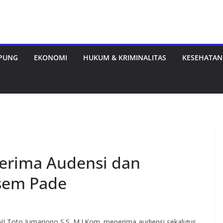
MPUNG
EKONOMI
HUKUM & KRIMINALITAS
KESEHATAN
erima Audensi dan
sem Pade
Toto Jumariono,S.S.,M.I.Kom. menerima audiensi sekaligus