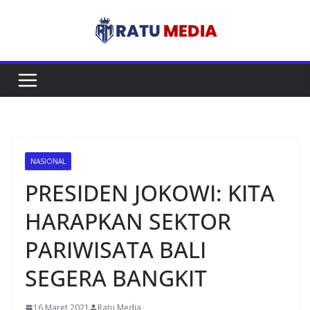
Skip
to
content
NASIONAL
PRESIDEN JOKOWI: KITA
HARAPKAN SEKTOR
PARIWISATA BALI
SEGERA BANGKIT
16 Maret 2021
Ratu Media