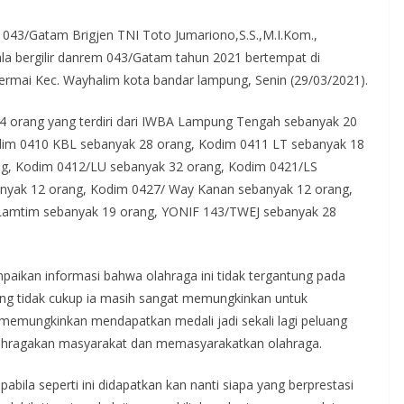
3/Gatam Brigjen TNI Toto Jumariono,S.S.,M.I.Kom.,
la bergilir danrem 043/Gatam tahun 2021 bertempat di
permai Kec. Wayhalim kota bandar lampung, Senin (29/03/2021).
4 orang yang terdiri dari IWBA Lampung Tengah sebanyak 20
im 0410 KBL sebanyak 28 orang, Kodim 0411 LT sebanyak 18
, Kodim 0412/LU sebanyak 32 orang, Kodim 0421/LS
yak 12 orang, Kodim 0427/ Way Kanan sebanyak 12 orang,
Lamtim sebanyak 19 orang, YONIF 143/TWEJ sebanyak 28
an informasi bahwa olahraga ini tidak tergantung pada
yang tidak cukup ia masih sangat memungkinkan untuk
l memungkinkan mendapatkan medali jadi sekali lagi peluang
olahragakan masyarakat dan memasyarakatkan olahraga.
pabila seperti ini didapatkan kan nanti siapa yang berprestasi