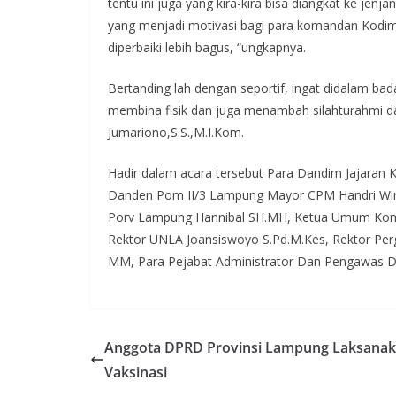
tentu ini juga yang kira-kira bisa diangkat ke jenj
yang menjadi motivasi bagi para komandan Kodim K
diperbaiki lebih bagus, “ungkapnya.
Bertanding lah dengan seportif, ingat didalam bad
membina fisik dan juga menambah silahturahmi da
Jumariono,S.S.,M.I.Kom.
Hadir dalam acara tersebut Para Dandim Jajaran
Danden Pom II/3 Lampung Mayor CPM Handri Wira
Porv Lampung Hannibal SH.MH, Ketua Umum Koni, R
Rektor UNLA Joansiswoyo S.Pd.M.Kes, Rektor Per
MM, Para Pejabat Administrator Dan Pengawas D
Anggota DPRD Provinsi Lampung Laksana
Vaksinasi