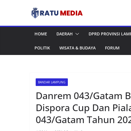
Skip
to
content
HOME
DAERAH
DPRD PROVINSI LA
POLITIK
WISATA & BUDAYA
FORUM
BANDAR LAMPUNG
Danrem 043/Gatam B
Dispora Cup Dan Pial
043/Gatam Tahun 202