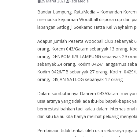
29 Maret 2021
Ratu Media
Bandar Lampung, RatuMedia – Komandan Korem 04
membuka kejuaraan Woodball dispora cup dan pia
lapangan Satlog Jl Soekarno Hatta Kel Wayhalim 
Adapun Jumlah Peserta Woodball Club sebanyak 6
orang, Korem 043/Gatam sebanyak 13 orang, Kod
orang, DENPOM II/3 LAMPUNG sebanyak 29 orang
sebanyak 24 orang, Kodim 0424/Tanggamus seban
Kodim 0426/TB sebanyak 27 orang, Kodim 0429/
orang, DISJAN SATLOG sebanyak 12 orang.
Dalam sambutannya Danrem 043/Gatam menyampaik
usia artinya yang tidak ada ibu-ibu bapak-bapak 
berprestasi bahkan tadi kalau dalam internasiona
dari situ kalau kita hanya melihat peluang meng
Pembinaan tidak terikat oleh usia sebaiknya juga a