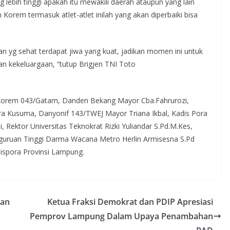
ang lebih tinggi apakah itu mewakili daerah ataupun yang lain
orem termasuk atlet-atlet inilah yang akan diperbaiki bisa
an yg sehat terdapat jiwa yang kuat, jadikan momen ini untuk
n kekeluargaan, “tutup Brigjen TNI Toto
 Korem 043/Gatam, Danden Bekang Mayor Cba.Fahrurozi,
 Kusuma, Danyonif 143/TWEJ Mayor Triana Ikbal, Kadis Pora
ektor Universitas Teknokrat Rizki Yuliandar S.Pd.M.Kes,
guruan Tinggi Darma Wacana Metro Herlin Armisesna S.Pd
ispora Provinsi Lampung.
kan
Ketua Fraksi Demokrat dan PDIP Apresiasi
Pemprov Lampung Dalam Upaya Penambahan