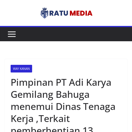
Skip
to
content
WAY KANAN
Pimpinan PT Adi Karya
Gemilang Bahuga
menemui Dinas Tenaga
Kerja ,Terkait
pemberhentian 13