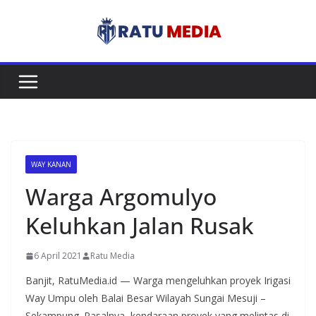
Skip
to
content
WAY KANAN
Warga Argomulyo
Keluhkan Jalan Rusak
6 April 2021
Ratu Media
Banjit, RatuMedia.id — Warga mengeluhkan proyek Irigasi
Way Umpu oleh Balai Besar Wilayah Sungai Mesuji –
Sekampung. Pasalnya, kendaraan proyek yang melintas di