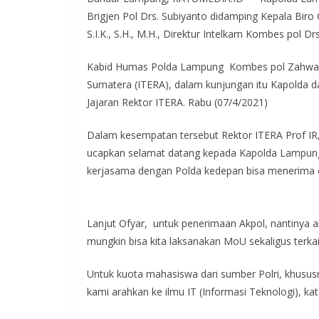
Brigjen Pol Drs. Subiyanto didamping Kepala Bir
S.I.K., S.H., M.H., Direktur Intelkam Kombes pol D
Kabid Humas Polda Lampung Kombes pol Zahwani Pa
Sumatera (ITERA), dalam kunjungan itu Kapolda 
Jajaran Rektor ITERA. Rabu (07/4/2021)
Dalam kesempatan tersebut Rektor ITERA Prof IR,
ucapkan selamat datang kepada Kapolda Lampun
kerjasama dengan Polda kedepan bisa menerima c
Lanjut Ofyar, untuk penerimaan Akpol, nantinya 
mungkin bisa kita laksanakan MoU sekaligus terka
Untuk kuota mahasiswa dari sumber Polri, khusus
kami arahkan ke ilmu IT (Informasi Teknologi), kat