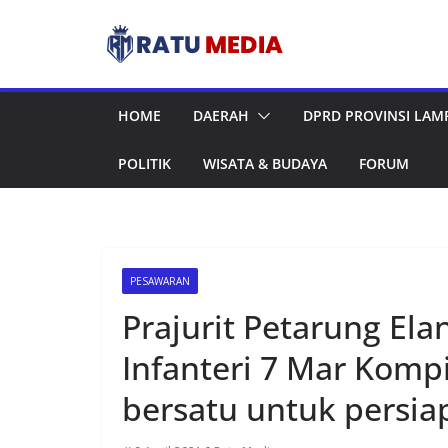
Skip
to
content
HOME
DAERAH
DPRD PROVINSI LA
POLITIK
WISATA & BUDAYA
FORUM
PESAWARAN
Prajurit Petarung El
Infanteri 7 Mar Ko
bersatu untuk pers