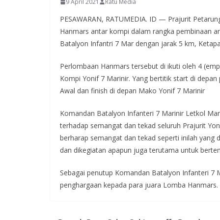
9 April 2021
Ratu Media
PESAWARAN, RATUMEDIA. ID — Prajurit Petarung 
Hanmars antar kompi dalam rangka pembinaan an
Batalyon Infantri 7 Mar dengan jarak 5 km, Ketap
Perlombaan Hanmars tersebut di ikuti oleh 4 (emp
Kompi Yonif 7 Marinir. Yang bertitik start di dep
Awal dan finish di depan Mako Yonif 7 Marinir
Komandan Batalyon Infanteri 7 Marinir Letkol M
terhadap semangat dan tekad seluruh Prajurit Yoni
berharap semangat dan tekad seperti inilah yang di
dan dikegiatan apapun juga terutama untuk bert
Sebagai penutup Komandan Batalyon Infanteri 7 M
penghargaan kepada para juara Lomba Hanmars.