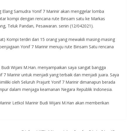
Elang Samudra Yonif 7 Marinir akan menggelar lomba
tar kompi dengan rencana rute Binsam satu ke Markas
ang, Teluk Pandan, Pesawaran. senin (12/042021).
at) Kompi terdiri dari 15 orang yang mewakili masing-masing
an penjagaan Yonif 7 Marinir menuju rute Binsam Satu rencana
ar Budi Wijani M.Han. menyampaikan saya sangat bangga
f 7 Marinir untuk menjadi yang terbaik dan menjadi juara. Saya
miliki oleh Seluruh Prajurit Yonif 7 Marinir dimanapun berada
empur dalam menjaga keamanan Negara Republik Indonesia.
arinir Letkol Marinir Budi Wijani M.Han akan memberikan