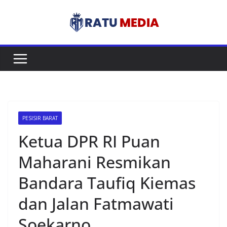
Skip
to
content
PESISIR BARAT
Ketua DPR RI Puan
Maharani Resmikan
Bandara Taufiq Kiemas
dan Jalan Fatmawati
Soekarno