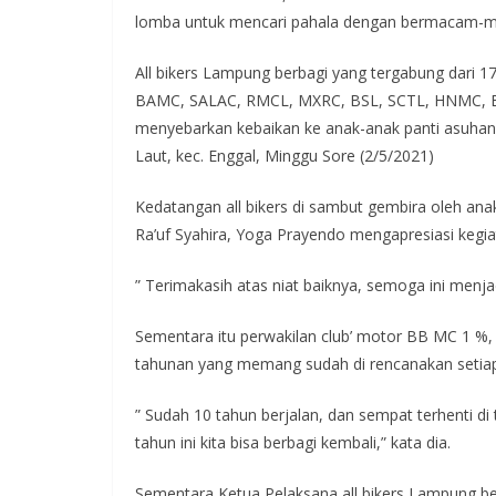
lomba untuk mencari pahala dengan bermacam-m
All bikers Lampung berbagi yang tergabung dari 1
BAMC, SALAC, RMCL, MXRC, BSL, SCTL, HNMC, BRI
menyebarkan kebaikan ke anak-anak panti asuhan 
Laut, kec. Enggal, Minggu Sore (2/5/2021)
Kedatangan all bikers di sambut gembira oleh anak
Ra’uf Syahira, Yoga Prayendo mengapresiasi kegia
” Terimakasih atas niat baiknya, semoga ini menja
Sementara itu perwakilan club’ motor BB MC 1 %,
tahunan yang memang sudah di rencanakan setiap
” Sudah 10 tahun berjalan, dan sempat terhenti di
tahun ini kita bisa berbagi kembali,” kata dia.
Sementara Ketua Pelaksana all bikers Lampung b