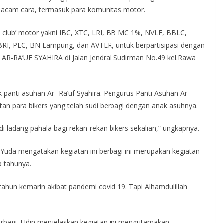
acam cara, termasuk para komunitas motor.
7 club’ motor yakni IBC, XTC, LRI, BB MC 1%, NVLF, BBLC,
, PLC, BN Lampung, dan AVTER, untuk berpartisipasi dengan
AR-RA’UF SYAHIRA di Jalan Jendral Sudirman No.49 kel.Rawa
 panti asuhan Ar- Ra’uf Syahira. Pengurus Panti Asuhan Ar-
tan para bikers yang telah sudi berbagi dengan anak asuhnya.
di ladang pahala bagi rekan-rekan bikers sekalian,” ungkapnya.
 Yuda mengatakan kegiatan ini berbagi ini merupakan kegiatan
 tahunya.
 tahun kemarin akibat pandemi covid 19. Tapi Alhamdulillah
erbagi, Udin menjelaskan kegiatan ini mengutamakan