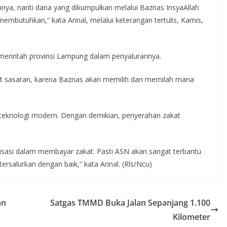
nnya, nanti dana yang dikumpulkan melalui Baznas InsyaAllah
embutuhkan,” kata Arinal, melalui keterangan tertulis, Kamis,
erintah provinsi Lampung dalam penyalurannya.
epat sasaran, karena Baznas akan memilih dan memilah mana
eknologi modern. Dengan demikian, penyerahan zakat
.
lisasi dalam membayar zakat. Pasti ASN akan sangat terbantu
ersalurkan dengan baik,” kata Arinal. (Rls/Ncu)
an
Satgas TMMD Buka Jalan Sepanjang 1.100
Kilometer