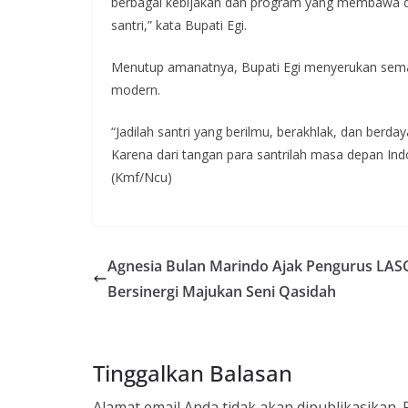
berbagai kebijakan dan program yang membawa da
santri,” kata Bupati Egi.
Menutup amanatnya, Bupati Egi menyerukan seman
modern.
“Jadilah santri yang berilmu, berakhlak, dan berda
Karena dari tangan para santrilah masa depan Indo
(Kmf/Ncu)
Agnesia Bulan Marindo Ajak Pengurus LAS
Bersinergi Majukan Seni Qasidah
Tinggalkan Balasan
Alamat email Anda tidak akan dipublikasikan.