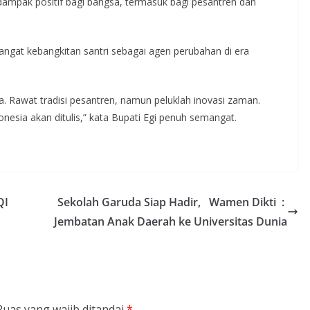
mpak positif bagi bangsa, termasuk bagi pesantren dan
gat kebangkitan santri sebagai agen perubahan di era
ya. Rawat tradisi pesantren, namun peluklah inovasi zaman.
nesia akan ditulis,” kata Bupati Egi penuh semangat.
QI
Sekolah Garuda Siap Hadir, Wamen Dikti :
Jembatan Anak Daerah ke Universitas Dunia
Ruas yang wajib ditandai
*