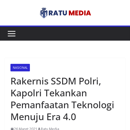
Skip
to
content
NASIONAL
Rakernis SSDM Polri,
Kapolri Tekankan
Pemanfaatan Teknologi
Menuju Era 4.0
26 Maret 2021
Ratu Media