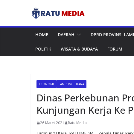
Skip
to
content
HOME
DAERAH
DPRD PROVINSI LA
POLITIK
WISATA & BUDAYA
FORUM
EKONOMI
LAMPUNG UTARA
Dinas Perkebunan Pr
Kunjungan Kerja Ke 
26 Maret 2021
Ratu Media
Lampung Utara, RATUMEDIA – Kepala Dinas Perke