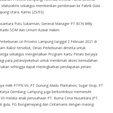
 silaturahmi sekaligus memberikan pembinaan ke Pabrik Gula
ung Utara, Kamis (25/03).
santara Putu Sukarman, General Manager PT BCN Willy
n Kadiv SDM dan Umum Azwar Hakim.
 Perkebunan se-Provinsi Lampung tanggal 2 Februari 2021 di
lam Rakor tersebut, Dinas Perkebunan diminta untuk
ketiga sekaligus mengenalkan Program Kartu Petani Berjaya
bagi para petani/pekebun untuk menikmati akses kemudahan
hakan sehingga dapat meningkatkan pendapatan petani.
anya milik PTPN VII, PT Gunung Madu Plantation, Sugar Grup, PT
 Karya Gemilang. Lampung juga berkontribusi memenuhi
 VII melalui anak perusahaan PT. Buma Cima Nusantara (PT.
ik gula, PG Bungamayang dan Cintamanis dengan masing-