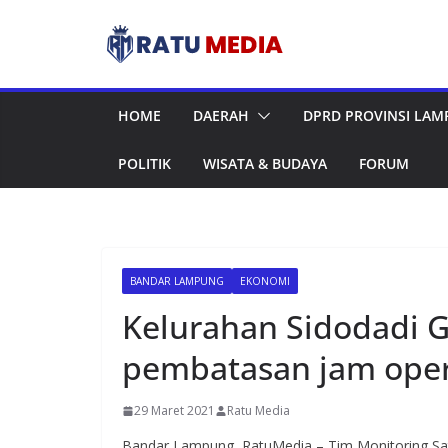
Skip
to
content
HOME
DAERAH
DPRD PROVINSI LA
POLITIK
WISATA & BUDAYA
FORUM
BANDAR LAMPUNG
EKONOMI
Kelurahan Sidodadi G
pembatasan jam oper
29 Maret 2021
Ratu Media
Bandar Lampung, RatuMedia – Tim Monitoring Sat