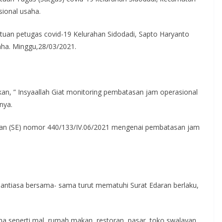
ional usaha.
tuan petugas covid-19 Kelurahan Sidodadi, Sapto Haryanto
aha. Minggu,28/03/2021.
an, ” Insyaallah Giat monitoring pembatasan jam operasional
nya.
ran (SE) nomor 440/133/IV.06/2021 mengenai pembatasan jam
nantiasa bersama- sama turut mematuhi Surat Edaran berlaku,
ha seperti mal, rumah makan, restoran, pasar, toko swalayan,