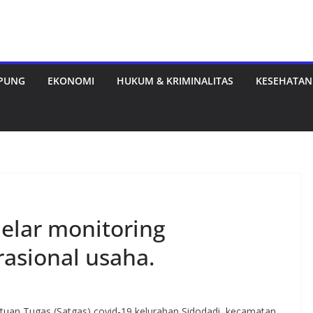
MPUNG
EKONOMI
HUKUM & KRIMINALITAS
KESEHATAN
elar monitoring
asional usaha.
uan Tugas (Satgas) covid-19 kelurahan Sidodadi, kecamatan