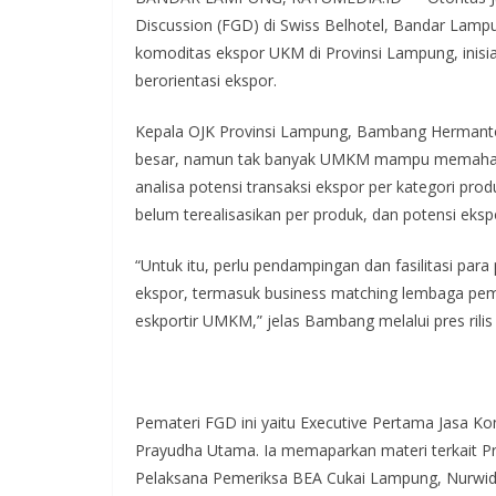
Discussion (FGD) di Swiss Belhotel, Bandar Lamp
komoditas ekspor UKM di Provinsi Lampung, inis
berorientasi ekspor.
Kepala OJK Provinsi Lampung, Bambang Hermanto
besar, namun tak banyak UMKM mampu memahami u
analisa potensi transaksi ekspor per kategori prod
belum terealisasikan per produk, dan potensi eksp
“Untuk itu, perlu pendampingan dan fasilitasi p
ekspor, termasuk business matching lembaga pem
eskportir UMKM,” jelas Bambang melalui pres rili
Pemateri FGD ini yaitu Executive Pertama Jasa K
Prayudha Utama. Ia memaparkan materi terkait P
Pelaksana Pemeriksa BEA Cukai Lampung, Nurwid