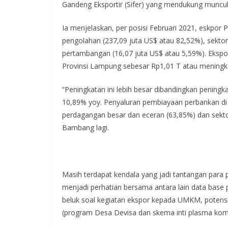
Gandeng Eksportir (Sifer) yang mendukung munculn
Ia menjelaskan, per posisi Februari 2021, eskpor 
pengolahan (237,09 juta US$ atau 82,52%), sektor
pertambangan (16,07 juta US$ atau 5,59%). Ekspor
Provinsi Lampung sebesar Rp1,01 T atau meningk
“Peningkatan ini lebih besar dibandingkan pening
10,89% yoy. Penyaluran pembiayaan perbankan di 
perdagangan besar dan eceran (63,85%) dan sekto
Bambang lagi.
Masih terdapat kendala yang jadi tantangan para 
menjadi perhatian bersama antara lain data base 
beluk soal kegiatan ekspor kepada UMKM, potens
(program Desa Devisa dan skema inti plasma komo