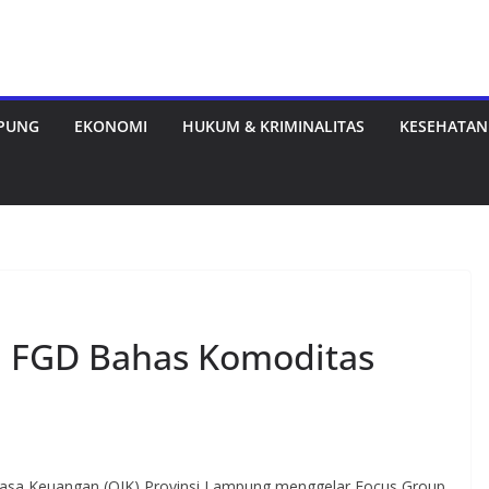
MPUNG
EKONOMI
HUKUM & KRIMINALITAS
KESEHATAN
 FGD Bahas Komoditas
a Keuangan (OJK) Provinsi Lampung menggelar Focus Group