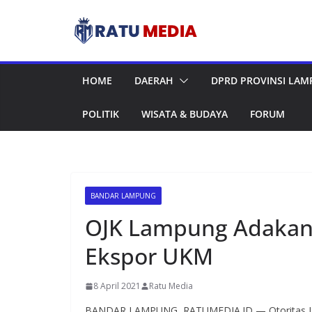
Skip
to
content
HOME
DAERAH
DPRD PROVINSI LA
POLITIK
WISATA & BUDAYA
FORUM
BANDAR LAMPUNG
OJK Lampung Adakan
Ekspor UKM
8 April 2021
Ratu Media
BANDAR LAMPUNG, RATUMEDIA.ID — Otoritas Jas