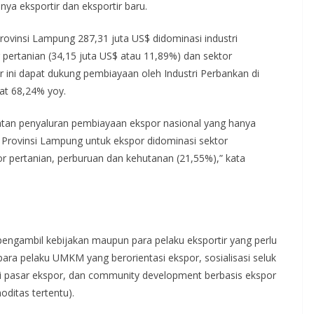
ya eksportir dan eksportir baru.
Provinsi Lampung 287,31 juta US$ didominasi industri
 pertanian (34,15 juta US$ atau 11,89%) dan sektor
 ini dapat dukung pembiayaan oleh Industri Perbankan di
at 68,24% yoy.
katan penyaluran pembiayaan ekspor nasional yang hanya
Provinsi Lampung untuk ekspor didominasi sektor
r pertanian, perburuan dan kehutanan (21,55%),” kata
pengambil kebijakan maupun para pelaku eksportir yang perlu
para pelaku UMKM yang berorientasi ekspor, sosialisasi seluk
i pasar ekspor, dan community development berbasis ekspor
ditas tertentu).