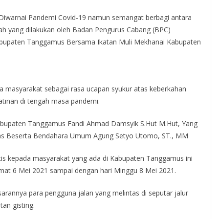
warnai Pandemi Covid-19 namun semangat berbagi antara
lah yang dilakukan oleh Badan Pengurus Cabang (BPC)
bupaten Tanggamus Bersama Ikatan Muli Mekhanai Kabupaten
ada masyarakat sebagai rasa ucapan syukur atas keberkahan
atinan di tengah masa pandemi.
bupaten Tanggamus Fandi Ahmad Damsyik S.Hut M.Hut, Yang
imas Beserta Bendahara Umum Agung Setyo Utomo, ST., MM
atis kepada masyarakat yang ada di Kabupaten Tanggamus ini
 Jumat 6 Mei 2021 sampai dengan hari Minggu 8 Mei 2021.
arannya para pengguna jalan yang melintas di seputar jalur
an gisting.