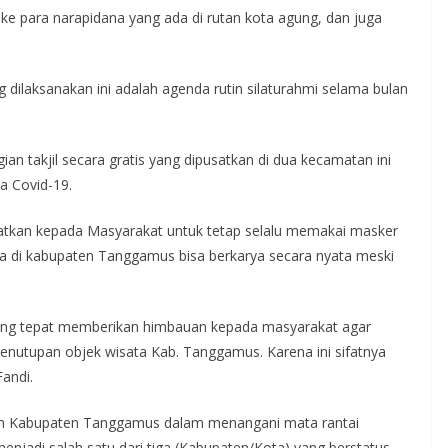
an ke para narapidana yang ada di rutan kota agung, dan juga
dilaksanakan ini adalah agenda rutin silaturahmi selama bulan
n takjil secara gratis yang dipusatkan di dua kecamatan ini
a Covid-19.
gatkan kepada Masyarakat untuk tetap selalu memakai masker
a di kabupaten Tanggamus bisa berkarya secara nyata meski
ang tepat memberikan himbauan kepada masyarakat agar
enutupan objek wisata Kab. Tanggamus. Karena ini sifatnya
andi.
ah Kabupaten Tanggamus dalam menangani mata rantai
njadi salah satu dari tiga (Kabupaten/Kota) yang berstatus