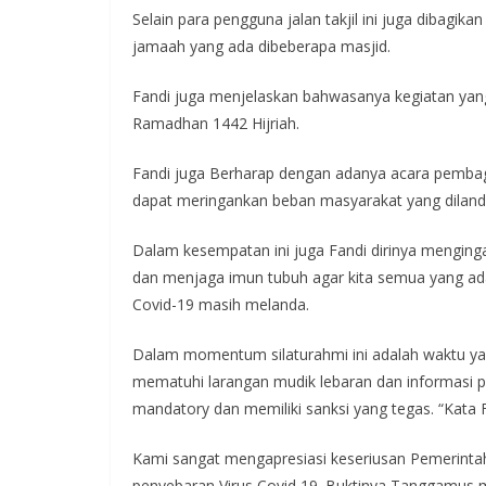
Selain para pengguna jalan takjil ini juga dibagik
jamaah yang ada dibeberapa masjid.
Fandi juga menjelaskan bahwasanya kegiatan yang 
Ramadhan 1442 Hijriah.
Fandi juga Berharap dengan adanya acara pembagia
dapat meringankan beban masyarakat yang diland
Dalam kesempatan ini juga Fandi dirinya mengin
dan menjaga imun tubuh agar kita semua yang ad
Covid-19 masih melanda.
Dalam momentum silaturahmi ini adalah waktu y
mematuhi larangan mudik lebaran dan informasi p
mandatory dan memiliki sanksi yang tegas. “Kata F
Kami sangat mengapresiasi keseriusan Pemerint
penyebaran Virus Covid 19. Buktinya Tanggamus me