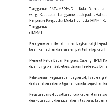
9 Mei 2021
Ratu Media
Tanggamus, RATUMEDIA.ID — Bulan Ramadhan Di
warga Kabupaten Tanggamus tidak pudar, Hal itu
Himpunan Pengusaha Muda Indonesia (HIPMI) Ka
Tanggamus
( IMMAT).
Para generasi milenial ini membagikan takjil kep
bulan Ramadhan dan rasa empati terhadap keprih
Menurut Ketua Badan Pengurus Cabang HIPMI Ka
didampingi oleh Sekretaris Umum Frederikus D
Pelaksanaan kegiatan pembagian takjil secara gr
dilaksanakan selama tiga hari dimulai sejak hari
Kegiatan yang dipusatkan di dua kecamatan ini sas
dua kota agung dan juga jalan lintas barat kecamat